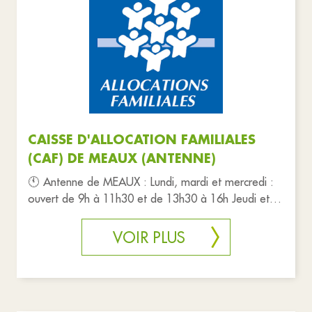
Associations
Commerces
Education
Santé et solidarité
Services publics
Sports et loisirs
Tourisme
Urgences
Vie pratique
Réinitialiser les filtres
CAISSE D'ALLOCATION FAMILIALES
(CAF) DE MEAUX (ANTENNE)
🕚 Antenne de MEAUX : Lundi, mardi et mercredi :
ouvert de 9h à 11h30 et de 13h30 à 16h Jeudi et
vendredi : fermé RENDE
VOIR PLUS