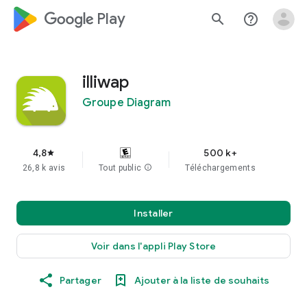
google_logo Play
search
help_outline
illiwap
Groupe Diagram
4,8
500 k+
star
26,8 k avis
Tout public
info
Téléchargements
Installer
Voir dans l'appli Play Store
Partager
Ajouter à la liste de souhaits