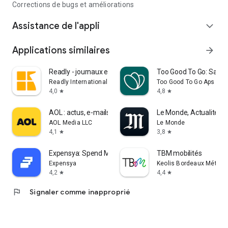
Corrections de bugs et améliorations
Assistance de l'appli
expand_more
Applications similaires
arrow_forward
Readly - journaux et magazines
Too Good To Go: Save
Readly International
Too Good To Go Aps
4,0
4,8
star
star
AOL : actus, e-mails, météo
Le Monde, Actualités e
AOL Media LLC
Le Monde
4,1
3,8
star
star
Expensya: Spend Management
TBM mobilités
Expensya
Keolis Bordeaux Métropo
4,2
4,4
star
star
flag
Signaler comme inapproprié