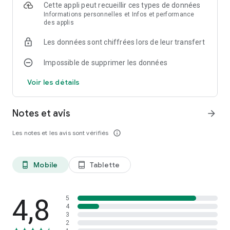
in France !
Cette appli peut recueillir ces types de données
Informations personnelles et Infos et performance
des applis
N’hésitez pas à noter notre application pour nous faire plaisir
ou pour nous faire évoluer
Les données sont chiffrées lors de leur transfert
A bientôt sur illiwap !
Impossible de supprimer les données
Voir les détails
Notes et avis
arrow_forward
Les notes et les avis sont vérifiés
info_outline
Mobile
Tablette
phone_android
tablet_android
4,8
5
4
3
2