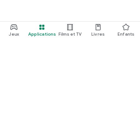
Jeux
Applications
Films et TV
Livres
Enfants
Google Play
Play Pass
Points Play
Cartes
En profiter
Modalités de remboursement