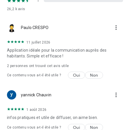
1
26,2 k
avis
more_vert
Paulo CRESPO
11 juillet 2026
Application idéale pour la communication auprès des
habitants. Simple et efficace !
2
personnes ont trouvé cet avis utile
Oui
Non
Ce contenu vous a-t-il été utile ?
more_vert
yannick Chauvin
1 août 2026
infos pratiques et utile de diffuser, on aime bien.
Oui
Non
Ce contenu vous a-t-il été utile ?