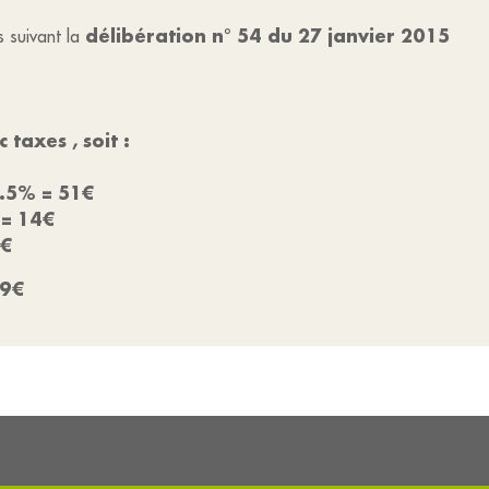
délibération n° 54 du 27 janvier 2015
s suivant la
 taxes , soit :
4.5% = 51€
 = 14€
1€
49€