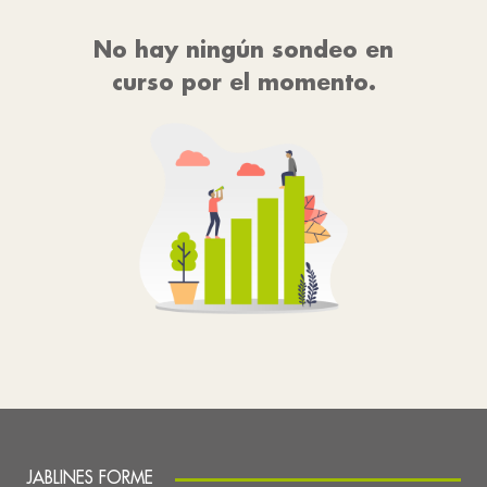
No hay ningún sondeo en
curso por el momento.
JABLINES FORME