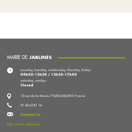
MAIRIE DE
JABLINES
monday, tuesday, wednesday, thursday, friday :
09h00-12h30 / 13h30-17h00
saturday, sunday :
Closed
10 rue de la Mairie 77450 JABLINES France
01 60 43 81 16
Contact us
http://www.jablines.fr