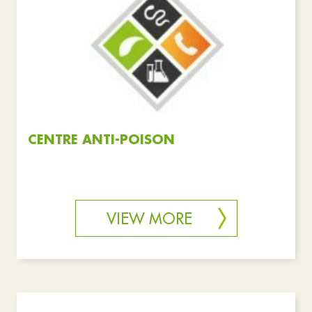
Associations
Shops
Education
Health and solidarity
Public services
Hobbies
Tourism
Emergency
Practical life
Reset filters
CENTRE ANTI-POISON
VIEW MORE