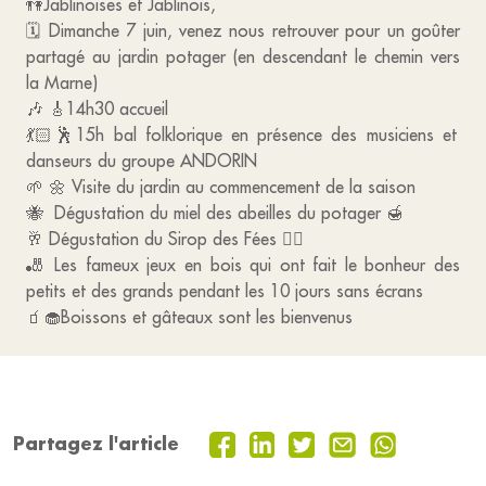
👫Jablinoises et Jablinois,
🗓️ Dimanche 7 juin, venez nous retrouver pour un goûter
partagé au jardin potager (en descendant le chemin vers
la Marne)
🎶 🎸14h30 accueil
💃🏻🕺15h bal folklorique en présence des musiciens et
danseurs du groupe ANDORIN
🌱 🌼 Visite du jardin au commencement de la saison
🐝 Dégustation du miel des abeilles du potager 🍯
🥂 Dégustation du Sirop des Fées 🧚‍♀️
🎳 Les fameux jeux en bois qui ont fait le bonheur des
petits et des grands pendant les 10 jours sans écrans
🧃🧁Boissons et gâteaux sont les bienvenus
Partagez l'article